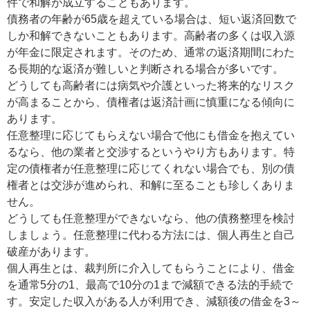
件で和解が成立することもあります。
債務者の年齢が65歳を超えている場合は、短い返済回数で
しか和解できないこともあります。高齢者の多くは収入源
が年金に限定されます。そのため、通常の返済期間にわた
る長期的な返済が難しいと判断される場合が多いです。
どうしても高齢者には病気や介護といった将来的なリスク
が高まることから、債権者は返済計画に慎重になる傾向に
あります。
任意整理に応じてもらえない場合で他にも借金を抱えてい
るなら、他の業者と交渉するというやり方もあります。特
定の債権者が任意整理に応じてくれない場合でも、別の債
権者とは交渉が進められ、和解に至ることも珍しくありま
せん。
どうしても任意整理ができないなら、他の債務整理を検討
しましょう。任意整理に代わる方法には、個人再生と自己
破産があります。
個人再生とは、裁判所に介入してもらうことにより、借金
を通常5分の1、最高で10分の1まで減額できる法的手続で
す。安定した収入がある人が利用でき、減額後の借金を3～