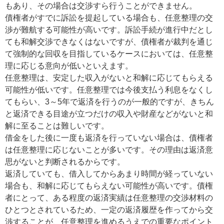
もあり、その場合は交渉すら行うことができません。
債権者がすでに訴訟を提起している場合も、任意整理の交
渉が難航する可能性が高いです。訴訟手続が進行中だとし
ても和解交渉できなくはないですが、債権者が裁判を通じ
て強制的な回収を目指しているケースにおいては、任意整
理に応じる意向が低いといえます。
任意整理は、安定した収入がないと和解に応じてもらえる
可能性が低いです。任意整理では今後支払う利息をなくし
てもらい、3～5年で返済を行うのが一般的ですが、きちん
と返済できる目途が立つだけの収入や財産などがないと和
解に至ることは難しいです。
借金をした後に一度も返済を行っていない場合は、債権者
は任意整理に応じないことが多いです。その理由は返済意
思がないと判断されるからです。
返済していても、借入してからあまり時間が経っていない
場合も、和解に応じてもらえない可能性が高いです。債権
者にとって、ある程度の返済実績は任意整理の交渉材料の
ひとつとされているため、一定の返済履歴を作ってから交
渉することが、任意整理を進めるうえでの重要なポイント