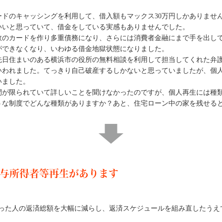
ードのキャッシングを利用して、借入額もマックス30万円しかありませ
いいと思っていて、借金をしている実感もありませんでした。
数のカードを作り多重債務になり、さらには消費者金融にまで手を出し
ができなくなり、いわゆる借金地獄状態になりました。
先日住まいのある横浜市の役所の無料相談を利用して担当してくれた弁
いわれました。てっきり自己破産するしかないと思っていましたが、個
いました。
間が限られていて詳しいことを聞けなかったのですが、個人再生には種
うな制度でどんな種類がありますか？あと、住宅ローン中の家を残せる
与所得者等再生があります
った人の返済総額を大幅に減らし、返済スケジュールを組み直したうえ