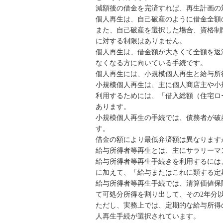
減額後の借金を完済すれば、再生計画の
個人再生は、自己破産のように借金全額
また、自己破産を選択した場合、資格制
に対する制限はありません。
個人再生は、借金額が大きくて全額を返
なくなる方に向いている手続です。
個人再生には、小規模個人再生と給与所
小規模個人再生は、主に個人商店主や小
利用するためには、「借入総額（住宅ロ
あります。
小規模個人再生の手続では、債務者が破
す。
借金の額により最低弁済額は異なります
給与所得者等再生とは、主にサラリーマ
給与所得者等再生手続きを利用するには
に加えて、「給与またはこれに類する定
給与所得者等再生手続では、清算価値保
て可処分所得を割り出して、その2年分
ただし、実務上では、定期的な給与所得
人再生手続が選択されています。