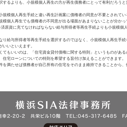
択するよりも、小規模個人再生の方が再生債務者にとって有利だろうと
小規模個人再生手続と違い再生計画案に債権者の同意が不要とされてい
規模個人再生でも債権者の不同意が出る場面があまりないことが分かっ
弁済原資に充てなければならない給与所得者等再生手続よりも小規模個
なり給与所得者等再生手続を選択するのではなく、小規模個人再生手続
がいいといえます。
くてもいいのは、「住宅資金貸付債権に関する特則」というものがある
、住宅ローンについての特則を希望する旨付け加えることができます。
件を満たせば債務者が自己所有の住宅をそのまま維持できることから、