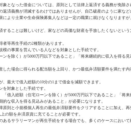
対象となった借金については、原則として法律上返済する義務が免除さ
の返済義務が消滅するわけではありませんが、自己破産のように家など
限により士業や生命保険募集人などは一定の職業に就けなくなりますが
済することは難しいけど、家などの高価な財産を手放したくないという
得者等再生手続の2種類があります。
規模の事業を営んでいる人などを対象とした手続です。
ーンを除く）が5000万円以下であること」「将来継続的に収入を得る
産した場合に得られる配当額を上回り、かつ最低弁済額要件を満たす内
が、最大で借入総額の10分の1まで借金を減額できます。
ンを対象とした手続です。
、「借入総額（住宅ローンを除く）が5000万円以下であること」「将
期的な収入を得る見込みがあること」が必要になります。
障原則と小規模個人再生の最低弁済額要件をクリアすることに加え、再
以上の額を弁済原資に充てることが必要です。
のあるサラリーマンが再生手続をする場合でも、多くのケースにおいて