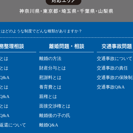
とはどのような制度でどんな種類がありますか？
務整理相談
離婚問題・相談
交通事故問題
とは
離婚の方法
交通事故について
とは
財産分与とは
交通事故の責任
Q&A
慰謝料とは
交通事故の保険制
とは
養育費とは
交通事故Q&A
Q&A
親権とは
とは
面接交渉権とは
Q&A
離婚後の子の氏
返還について
離婚Q&A