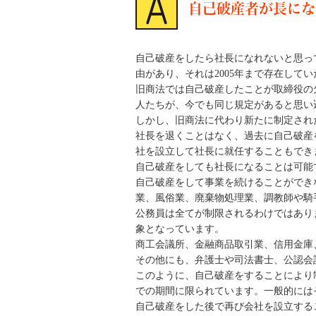
自己破産者が長にな
自己破産をしたら社長になれないと思っ
由があり、それは2005年まで存在して
旧商法では自己破産したことが取締役の
人たちが、今でも同じ規定があると思い
しかし、旧商法に代わり新たに制定され
社長を退くことはなく、過去に自己破産
社を設立して社長に就任することもでき
自己破産をしても社長になることは可能
自己破産をして事業を続けることができ
業、風俗業、廃棄物処理業、調教師や騎
公務員は全てが制限されるわけではあり
象となっています。
商工会議所、金融商品取引業、信用金庫
その他にも、弁護士や司法書士、公認会
このように、自己破産をすることにより
での期間に限られています。一般的には
自己破産をした後で再び会社を設立する