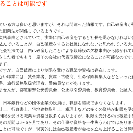
ることは可能です
ている方は多いと思いますが、それは間違った情報です。自己破産者が
いた旧商法が関係しているようです。
欠格事由とされていて、実際に自己破産をすると社長を退かなければい
込んでいることが、自己破産をすると社長になれないと思われている大
た会社法では、自己破産したことによる取締役の欠格事由から除かれて
をした者でももう一度その会社の代表取締役になることが可能なのです
ます。
ですが、自己破産により制限を受ける職業や資格は存在します。
ない職業には、貸金業者、質屋・古物商、生命保険募集人などといった
手、旅行業務取扱管理者、警備員などがあります。
ませんが、都道府県公安委員会、公正取引委員会、教育委員会、公証人
、日本銀行などの団体企業の役員は、職務を継続できなくなります。
計士、行政書士、宅地建物取引士、税理士などの多くの資格が制限を受
制限を受ける職業や資格は数多くありますが、制限を受けるのは破産手
その期間は3～6ヶ月であり、その仕事や資格を一生失うわけではありま
ことは可能ですが、現実的には自己破産者が会社を立ち上げることは簡