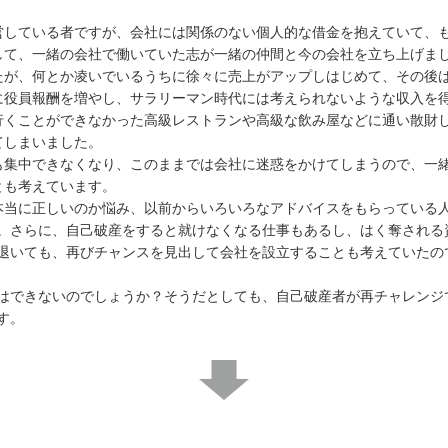
営している者ですが、会社には関係のない個人的な借金を抱えていて、
ラして、一緒の会社で働いていた志が一緒の仲間と今の会社を立ち上げま
たが、何とか凌いでいるうちに徐々に売上がアップしはじめて、その後
に役員報酬を増やし、サラリーマン時代には考えられないような収入を
行くことができなかった高級レストランや高級な飲み屋などに通い散財
てしまいました。
も集中できなくなり、このままでは会社に迷惑をかけてしまうので、一
とも考えています。
本当に正しいのか悩み、以前からいろいろなアドバイスをもらっている
。さらに、自己破産をすると就けなくなる仕事もあるし、はく奪される
退いても、再びチャンスを見出して会社を設立することも考えていたの
はできないのでしょうか？そうだとしても、自己破産者が再チャレンジ
す。