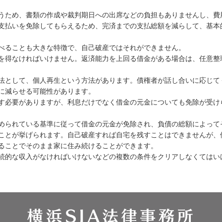
うため、書類の作成や裁判期日への出席などの負担もありませんし、費
支払いを免除してもらえるため、完済までの支払総額を減らして、基本的
べることも大きな特徴で、自己破産ではそれができません。
を得なければいけません。返済能力を上回る借金がある場合は、任意整
法として、個人再生という方法があります。債権者が話し合いに応じて
に減らせる可能性があります。
す必要がありますが、利息だけでなく借金の元金についても免除が受けら
められている基準に従って借金の元金が免除され、負債の総額によって
ことが挙げられます。自己破産すれば自宅を残すことはできませんが、
ることでそのまま家に住み続けることができます。
続的な収入がなければいけないなどの複数の条件をクリアしなくてはい