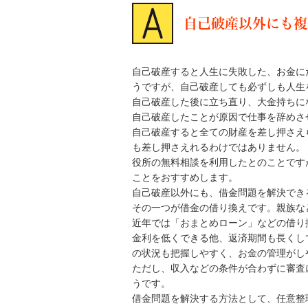
自己破産以外にも複
自己破産すると人生に失敗した、お金に
うですが、自己破産しても必ずしも人生
自己破産した後に立ち直り、大金持ちに
自己破産したことが原因で仕事を辞めさ
自己破産すると全ての財産を差し押さえ
も差し押さえれるわけではありません。
役所の無料相談を利用したとのことです
ことをおすすめします。
自己破産以外にも、借金問題を解決でき
その一つが借金の借り換えです。親族な
近年では「おまとめローン」などの借り
金利を低くできる他、返済期間も長くし
の状況も把握しやすく、お金の管理がし
ただし、収入などの条件が合わずに審査
うです。
借金問題を解決する方法として、任意整