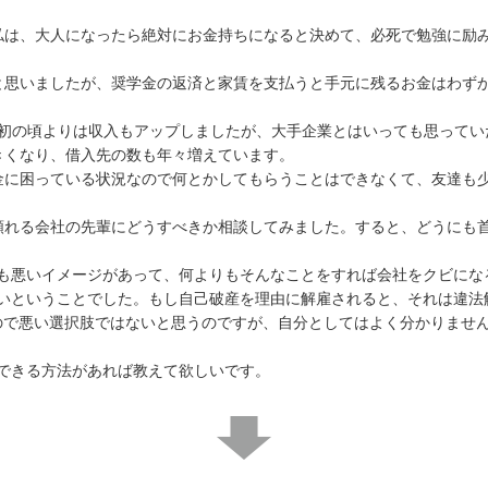
私は、大人になったら絶対にお金持ちになると決めて、必死で勉強に励
と思いましたが、奨学金の返済と家賃を支払うと手元に残るお金はわずか
最初の頃よりは収入もアップしましたが、大手企業とはいっても思ってい
きくなり、借入先の数も年々増えています。
金に困っている状況なので何とかしてもらうことはできなくて、友達も
頼れる会社の先輩にどうすべきか相談してみました。すると、どうにも
も悪いイメージがあって、何よりもそんなことをすれば会社をクビにな
いということでした。もし自己破産を理由に解雇されると、それは違法
ので悪い選択肢ではないと思うのですが、自分としてはよく分かりませ
できる方法があれば教えて欲しいです。