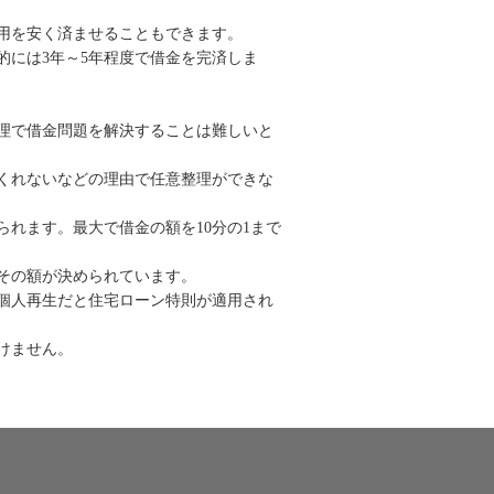
用を安く済ませることもできます。
には3年～5年程度で借金を完済しま
理で借金問題を解決することは難しいと
くれないなどの理由で任意整理ができな
れます。最大で借金の額を10分の1まで
その額が決められています。
個人再生だと住宅ローン特則が適用され
けません。