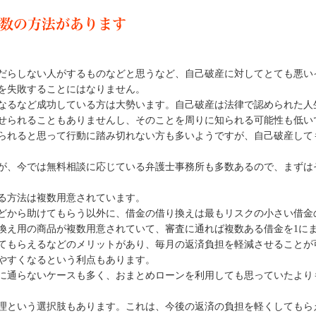
数の方法があります
だらしない人がするものなどと思うなど、自己破産に対してとても悪い
を失敗することにはなりません。
なるなど成功している方は大勢います。自己破産は法律で認められた人
せられることもありませんし、そのことを周りに知られる可能性も低い
られると思って行動に踏み切れない方も多いようですが、自己破産して
が、今では無料相談に応じている弁護士事務所も多数あるので、まずは
る方法は複数用意されています。
どから助けてもらう以外に、借金の借り換えは最もリスクの小さい借金
換え用の商品が複数用意されていて、審査に通れば複数ある借金を1に
てもらえるなどのメリットがあり、毎月の返済負担を軽減させることが
やすくなるという利点もあります。
に通らないケースも多く、おまとめローンを利用しても思っていたより
理という選択肢もあります。これは、今後の返済の負担を軽くしてもら