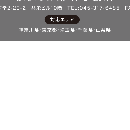
をしないで借金問題を解決する方法とは？
務整理相談
離婚問題・相談
交通事故問題
とは
離婚の方法
交通事故について
とは
財産分与とは
交通事故の責任
Q&A
慰謝料とは
交通事故の保険制
とは
養育費とは
交通事故Q&A
Q&A
親権とは
とは
面接交渉権とは