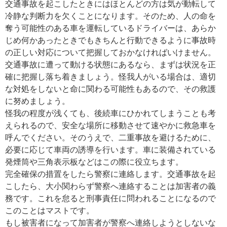
交通事故を起こしたときにはほとんどの方は気が動転して
冷静な判断力を欠くことになります。そのため、人の命を
奪う可能性のある車を運転しているドライバーは、あらか
じめ何かあったときでもきちんと行動できるように事故時
の正しい対応について把握しておかなければいけません。
交通事故に遭って動ける状態にあるなら、まずは状況を正
確に把握し落ち着きましょう。怪我人がいる場合は、適切
な対処をしないと命に関わる可能性もあるので、その救護
に努めましょう。
怪我の程度が浅くても、後続車にひかれてしまうことも考
えられるので、安全な場所に移動させて速やかに救急車を
呼んでください。そのうえで、二重事故を避けるために、
必要に応じて車両の誘導を行います。車に装備されている
発煙筒や三角表示板などはこの際に役立ちます。
完全確保の措置をしたら警察に連絡します。交通事故を起
こしたら、大小関わらず警察へ連絡することは加害者の義
務です。これを怠ると刑事責任に問われることになるので
このことはマストです。
もし被害者になって加害者が警察へ連絡しようとしないな