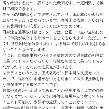
者を救済するために設立された機関です。一定回数まで無
料で相談できます。
国からの補助金などで運営されており、電話相談や面接相
談ができるようになっています。弁護士に依頼したいけれ
ども費用倒れが心配という方におすすめです。
日弁連交通事故相談センターでは、公正・中立の立場にお
いて示談が成立するサポートをしてもらえます。ただし、A
DR（裁判外紛争解決手続）による解決で裁判の対応はでき
ないこととなっています。
他にも、自動車事故やバイク事故以外の交通事故の相談に
は乗ってもらえなかったり、複雑な相談には乗ってもらえ
なかったりするなどの注意点があります。
法テラスというのは、正式名称が「日本司法支援センタ
ー」で、経済的に余裕がない方を対象に民事法律扶助を行
う国が運営する機関のことです。
月収や資産が一定以下であることが利用するうえでの条件
となりますが、法テラスでは弁護士費用を立て替えてもら
うことも可能で、少額ずつ返済してくことができます。
弁護士会の法律相談センターも、弁護士に無料で相談に乗